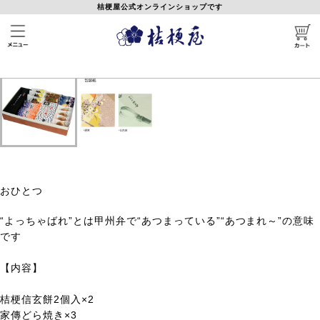
桔梗屋公式オンラインショップです
桔梗信玄餅アイス各種
>
詰め合わせ
■
甲州銘菓よっちゃばれ⑧
おひとつ
“よっちゃばれ”とは甲州弁で“あつまっている”“あつまれ～”の意味
です
【内容】
桔梗信玄餅2個入×2
家傳どら焼き×3