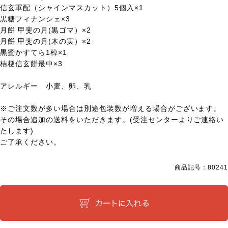
信玄軍配（シャインマスカット）5個入×1
黒糖フィナンシェ×3
月餅 甲斐の月(黒ゴマ）×2
月餅 甲斐の月(木の実）×2
黒蜜かすてら1棹×1
桔梗信玄餅最中×3
アレルギー 小麦、卵、乳
※ご注文数が多い場合は別途包装数が増える場合がございます。
その場合追加の送料をいただきます。(受注センターよりご連絡い
たします)
ご了承ください。
商品記号：
80241